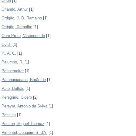
Orion
[1]
Orlando, Arthur
[1]
Ortigão, J. D. Ramalho
[1]
Ortigão, Ramalho
[1]
Ouro Preto, Visconde de
[1]
Ovidii
[1]
P., A. C.
[1]
Palumbo, R.
[1]
Pannemaker
[1]
Paranapiacaba, Barão de
[1]
Pato, Bulhão
[1]
Peregrino, Cicero
[2]
Pereyra, Antonio da Sylva
[1]
Pericles
[1]
Pesson, Miguel Thomaz
[1]
Pimentel, Joaquim S. d'A.
[1]