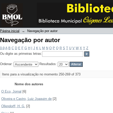
Navegação por autor
Página inicial
→
Navegação por autor
Navegação por autor
0-9
A
B
C
D
E
F
G
H
I
J
K
L
M
N
O
P
Q
R
S
T
U
V
W
X
Y
Z
Ou digite as primeiras letras:
Ordenar:
Resultados:
Itens para a visualização no momento 250-269 of 373
Nome dos autores
O Eco, Jornal
[6]
Oliveira e Castro, Luiz Joaquim de
[2]
Ollendorff, H. G.
[2]