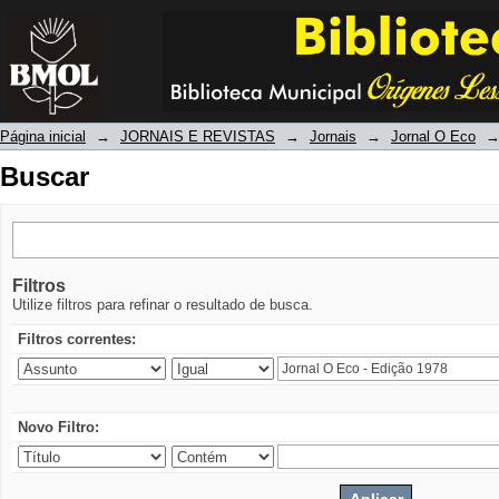
Buscar
Página inicial
→
JORNAIS E REVISTAS
→
Jornais
→
Jornal O Eco
Buscar
Filtros
Utilize filtros para refinar o resultado de busca.
Filtros correntes:
Novo Filtro: