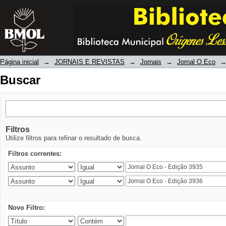
Buscar
Página inicial
→
JORNAIS E REVISTAS
→
Jornais
→
Jornal O Eco
Buscar
Filtros
Utilize filtros para refinar o resultado de busca.
Filtros correntes:
Novo Filtro: