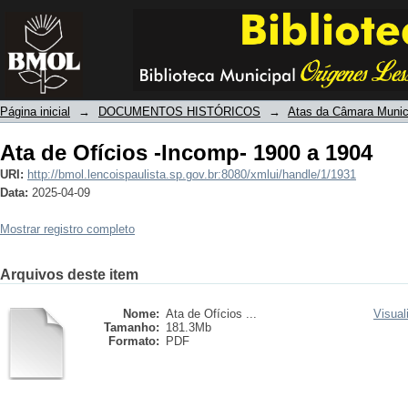
Ata de Ofícios -Incomp- 1900 a 1904
Página inicial
→
DOCUMENTOS HISTÓRICOS
→
Atas da Câmara Munici
Ata de Ofícios -Incomp- 1900 a 1904
URI:
http://bmol.lencoispaulista.sp.gov.br:8080/xmlui/handle/1/1931
Data:
2025-04-09
Mostrar registro completo
Arquivos deste item
Nome:
Ata de Ofícios ...
Visual
Tamanho:
181.3Mb
Formato:
PDF