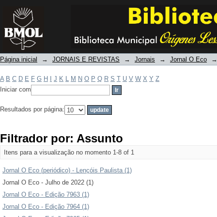
Filtrador por: Assunto
Página inicial
→
JORNAIS E REVISTAS
→
Jornais
→
Jornal O Eco
A
B
C
D
E
F
G
H
I
J
K
L
M
N
O
P
Q
R
S
T
U
V
W
X
Y
Z
Iniciar com
Resultados por página:
Filtrador por: Assunto
Itens para a visualização no momento 1-8 of 1
Jornal O Eco (periódico) - Lençóis Paulista (1)
Jornal O Eco - Julho de 2022 (1)
Jornal O Eco - Edição 7963 (1)
Jornal O Eco - Edição 7964 (1)