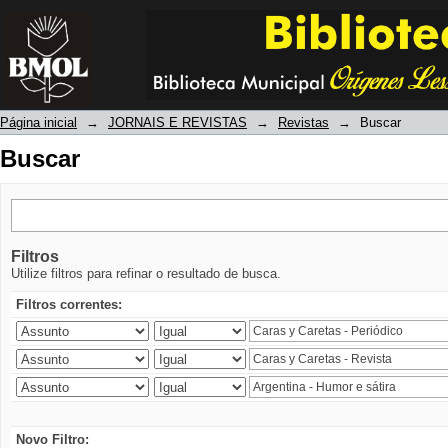
Buscar
Página inicial
→
JORNAIS E REVISTAS
→
Revistas
→
Buscar
Buscar
Filtros
Utilize filtros para refinar o resultado de busca.
Filtros correntes:
Novo Filtro: