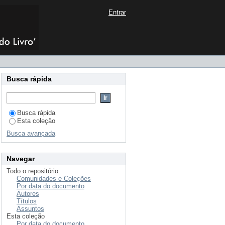
Entrar
Busca rápida
Busca rápida
Esta coleção
Busca avançada
Navegar
Todo o repositório
Comunidades e Coleções
Por data do documento
Autores
Títulos
Assuntos
Esta coleção
Por data do documento