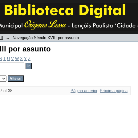
II por assunto
II
→
Navegação Século XVIII por assunto
II por assunto
S
T
U
V
W
X
Y
Z
7 of 38
Página anterior
Próxima página