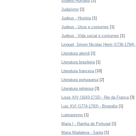
Império Romano
[1]
Judaísmo
[1]
Judeus - História
[1]
Judeus - Usos e costumes
[1]
Judeus - Vida social e costumes
[1]
Linguet, Simon Nicolas Henri (1736-1794) -
Literatura alemã
[1]
Literatura brasileira
[1]
Literatura francesa
[10]
Literatura portuguesa
[2]
Literatura religiosa
[3]
Louis XIV (1643-1715) - Rei da França
[3]
Luis XVI (1774-1793) - Biografia
[1]
Luteranismo
[1]
Maria I - Rainha de Portugal
[1]
Maria Madalena - Santa
[1]