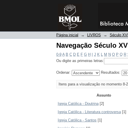
Navegação Século XVI
Página inicial
→
LIVROS
→
Século XVI
Navegação Século XVI
0-9
A
B
C
D
E
F
G
H
I
J
K
L
M
N
O
P
Q
R
Ou digite as primeiras letras:
Ordenar:
Resultados:
Itens para a visualização no momento 8-2
Assunto
Igreja Católica - Doutrina
[2]
Igreja Católica - Literatura controversa
[1]
Igreja Católica - Santos
[1]